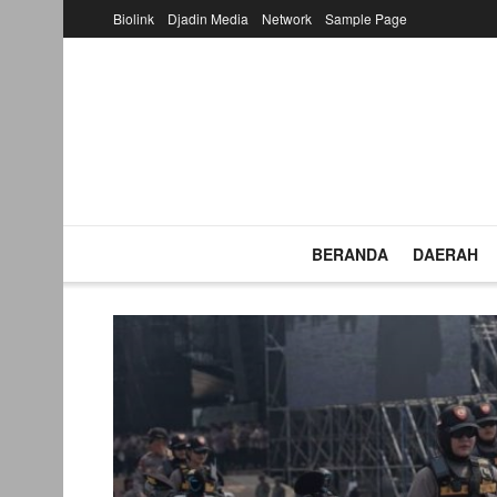
Biolink
Djadin Media
Network
Sample Page
BERANDA
DAERAH