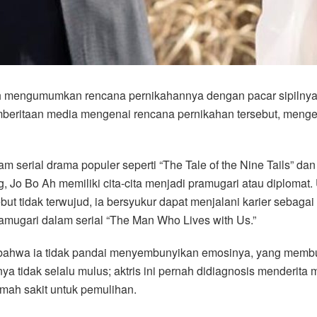
ah mengumumkan rencana pernikahannya dengan pacar sipilnya 
mberitaan media mengenai rencana pernikahan tersebut, men
m serial drama populer seperti “The Tale of the Nine Tails” dan 
, Jo Bo Ah memiliki cita-cita menjadi pramugari atau diplomat.
but tidak terwujud, ia bersyukur dapat menjalani karier sebag
amugari dalam serial “The Man Who Lives with Us.”
ahwa ia tidak pandai menyembunyikan emosinya, yang membu
a tidak selalu mulus; aktris ini pernah didiagnosis menderita m
mah sakit untuk pemulihan.