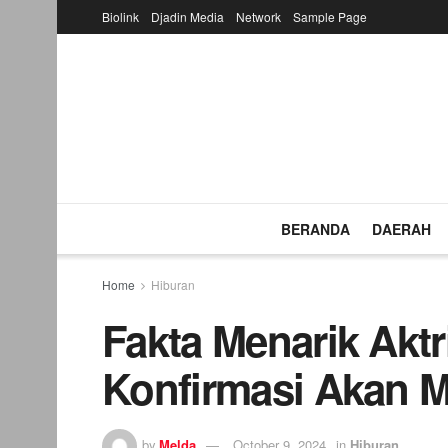
Biolink
Djadin Media
Network
Sample Page
BERANDA
DAERAH
Home
Hiburan
Fakta Menarik Aktri
Konfirmasi Akan M
by
Melda
October 9, 2024
in
Hiburan