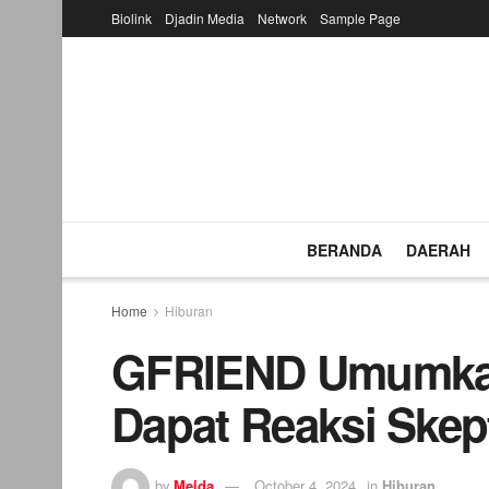
Biolink
Djadin Media
Network
Sample Page
BERANDA
DAERAH
Home
Hiburan
GFRIEND Umumkan
Dapat Reaksi Skept
by
Melda
October 4, 2024
in
Hiburan