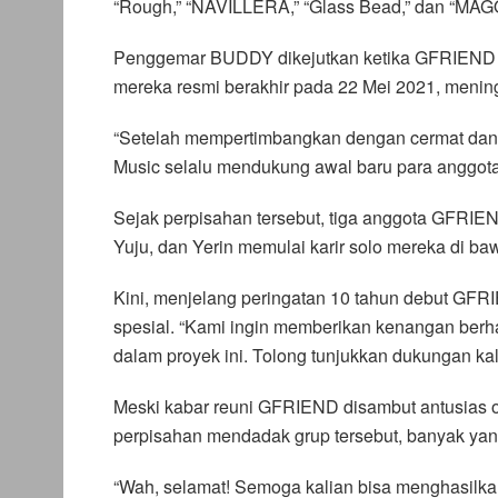
“Rough,” “NAVILLERA,” “Glass Bead,” dan “MAG
Penggemar BUDDY dikejutkan ketika GFRIEND ti
mereka resmi berakhir pada 22 Mei 2021, menin
“Setelah mempertimbangkan dengan cermat dan 
Music selalu mendukung awal baru para anggota,
Sejak perpisahan tersebut, tiga anggota GFRIE
Yuju, dan Yerin memulai karir solo mereka di b
Kini, menjelang peringatan 10 tahun debut GFR
spesial. “Kami ingin memberikan kenangan ber
dalam proyek ini. Tolong tunjukkan dukungan kal
Meski kabar reuni GFRIEND disambut antusias o
perpisahan mendadak grup tersebut, banyak yan
“Wah, selamat! Semoga kalian bisa menghasilkan 