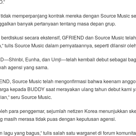
O.”
dak memperpanjang kontrak mereka dengan Source Music setel
ggalkan banyak pertanyaan tentang masa depan grup.
berdiskusi secara ekstensif, GFRIEND dan Source Music telah
” tulis Source Music dalam pernyataannya, seperti dilansir ol
ND—Shinbi, Eunha, dan Umji—telah kembali debut sebagai bag
awah agensi yang sama.
IEND, Source Music telah mengonfirmasi bahwa keenam anggot
harga kepada BUDDY saat merayakan ulang tahun debut kami 
ian,” seru Source Music.
leh para penggemar, sejumlah netizen Korea menunjukkan ske
g masih merasa tidak puas dengan keputusan agensi.
lagu yang bagus,” tulis salah satu warganet di forum komunitas