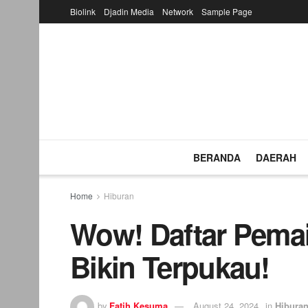
Biolink
Djadin Media
Network
Sample Page
BERANDA
DAERAH
Home
Hiburan
Wow! Daftar Pemain
Bikin Terpukau!
by
Fatih Kesuma
August 24, 2024
in
Hibura