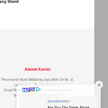
dang Wamil
Alamat Kantor
Perumahan Bukit Billabong Jaya Blok C6 No. 8,
Langkapura, Bandar Lampung
Email Redaksi : lampunginsider@gmail.com
Nomor WA/HP : 081379896119