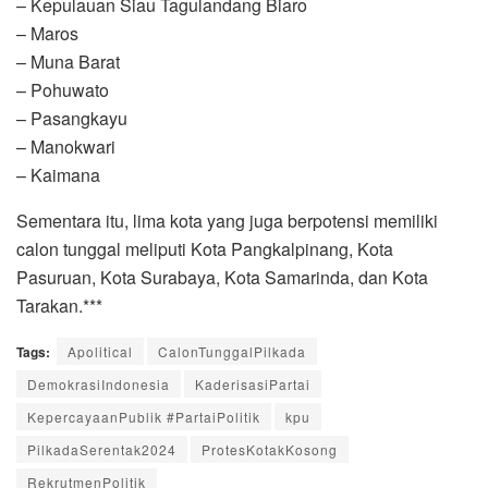
– Kepulauan Siau Tagulandang Biaro
– Maros
– Muna Barat
– Pohuwato
– Pasangkayu
– Manokwari
– Kaimana
Sementara itu, lima kota yang juga berpotensi memiliki
calon tunggal meliputi Kota Pangkalpinang, Kota
Pasuruan, Kota Surabaya, Kota Samarinda, dan Kota
Tarakan.***
Tags:
Apolitical
CalonTunggalPilkada
DemokrasiIndonesia
KaderisasiPartai
KepercayaanPublik #PartaiPolitik
kpu
PilkadaSerentak2024
ProtesKotakKosong
RekrutmenPolitik