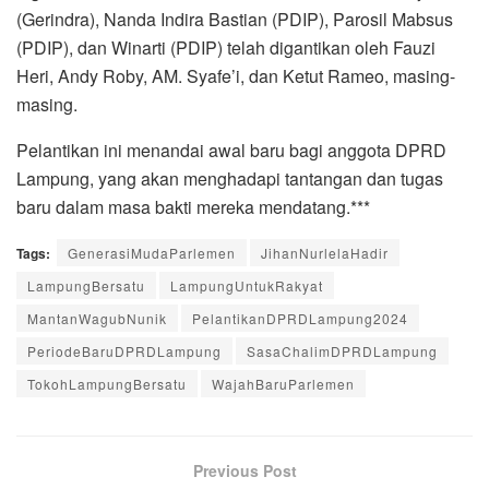
(Gerindra), Nanda Indira Bastian (PDIP), Parosil Mabsus
(PDIP), dan Winarti (PDIP) telah digantikan oleh Fauzi
Heri, Andy Roby, AM. Syafe’i, dan Ketut Rameo, masing-
masing.
Pelantikan ini menandai awal baru bagi anggota DPRD
Lampung, yang akan menghadapi tantangan dan tugas
baru dalam masa bakti mereka mendatang.***
Tags:
GenerasiMudaParlemen
JihanNurlelaHadir
LampungBersatu
LampungUntukRakyat
MantanWagubNunik
PelantikanDPRDLampung2024
PeriodeBaruDPRDLampung
SasaChalimDPRDLampung
TokohLampungBersatu
WajahBaruParlemen
Previous Post