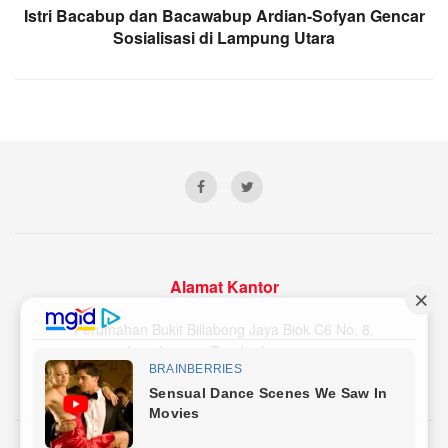
Istri Bacabup dan Bacawabup Ardian-Sofyan Gencar
Sosialisasi di Lampung Utara
Alamat Kantor
Perumahan Bukit Billabong Jaya Blok C6 No. 8,
Langkapura, Bandar Lampung
Email Redaksi : lampunginsider@gmail.com
Nomor WA/HP : 081379896119