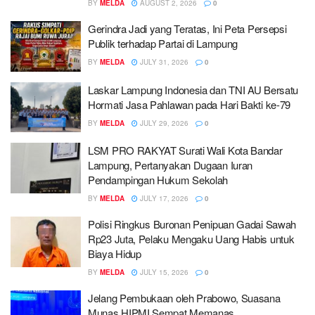
BY
MELDA
AUGUST 2, 2026
0
Gerindra Jadi yang Teratas, Ini Peta Persepsi
Publik terhadap Partai di Lampung
BY
MELDA
JULY 31, 2026
0
Laskar Lampung Indonesia dan TNI AU Bersatu
Hormati Jasa Pahlawan pada Hari Bakti ke-79
BY
MELDA
JULY 29, 2026
0
LSM PRO RAKYAT Surati Wali Kota Bandar
Lampung, Pertanyakan Dugaan Iuran
Pendampingan Hukum Sekolah
BY
MELDA
JULY 17, 2026
0
Polisi Ringkus Buronan Penipuan Gadai Sawah
Rp23 Juta, Pelaku Mengaku Uang Habis untuk
Biaya Hidup
BY
MELDA
JULY 15, 2026
0
Jelang Pembukaan oleh Prabowo, Suasana
Munas HIPMI Sempat Memanas