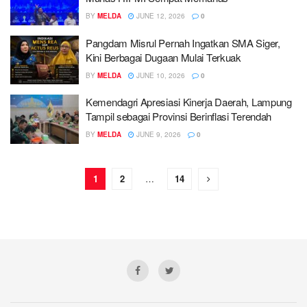
BY
MELDA
JUNE 12, 2026
0
Pangdam Misrul Pernah Ingatkan SMA Siger,
Kini Berbagai Dugaan Mulai Terkuak
BY
MELDA
JUNE 10, 2026
0
Kemendagri Apresiasi Kinerja Daerah, Lampung
Tampil sebagai Provinsi Berinflasi Terendah
BY
MELDA
JUNE 9, 2026
0
1
2
…
14