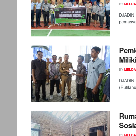
BY
MELDA
DJADIN 
pemasyar
Pemk
Mili
BY
MELDA
DJADIN 
(Rutilah
Ruma
Sosi
BY
MELDA