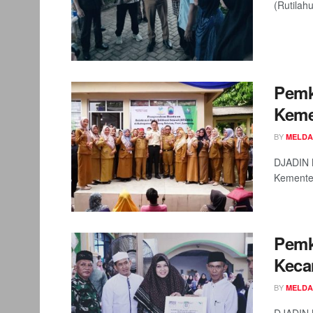
(Rutilah
Pemk
Keme
BY
MELDA
DJADIN M
Kementer
Pemk
Keca
BY
MELDA