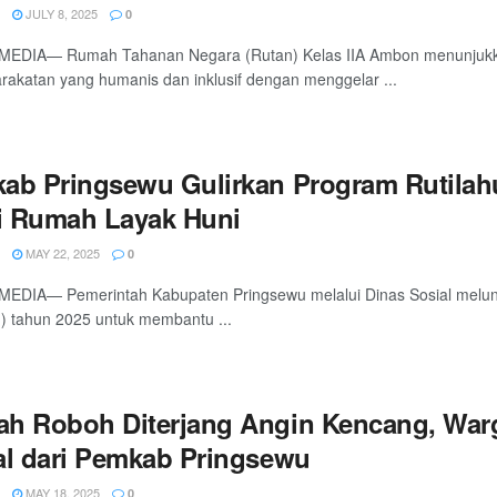
JULY 8, 2025
0
MEDIA— Rumah Tahanan Negara (Rutan) Kelas IIA Ambon menunjukk
akatan yang humanis dan inklusif dengan menggelar ...
ab Pringsewu Gulirkan Program Rutilahu
ki Rumah Layak Huni
MAY 22, 2025
0
MEDIA— Pemerintah Kabupaten Pringsewu melalui Dinas Sosial melu
u) tahun 2025 untuk membantu ...
h Roboh Diterjang Angin Kencang, Warg
al dari Pemkab Pringsewu
MAY 18, 2025
0