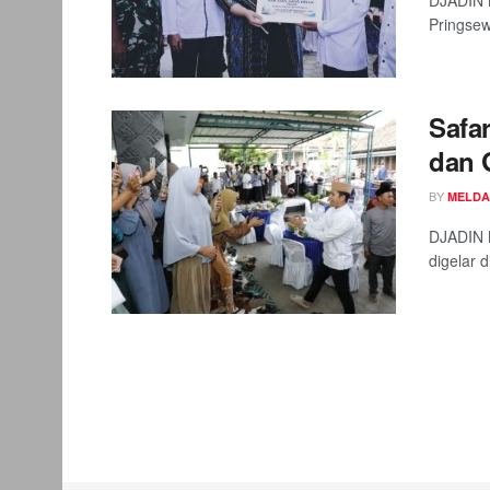
DJADIN 
Pringsew
Safa
dan 
BY
MELDA
DJADIN M
digelar d