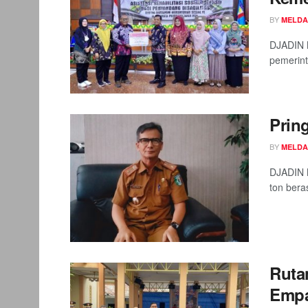
BY
MELDA
DJADIN M
pemerint
Prin
BY
MELDA
DJADIN 
ton beras
Ruta
Empa