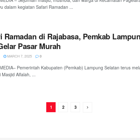
MEDIA – Sejumlah masjid, mushola, dan warga di Kecamatan Pagelar
u dalam kegiatan Safari Ramadan ...
ri Ramadan di Rajabasa, Pemkab Lampun
Gelar Pasar Murah
MARCH 7, 2025
0
EDIA– Pemerintah Kabupaten (Pemkab) Lampung Selatan terus melanj
i Masjid Alfalah, ...
1
2
3