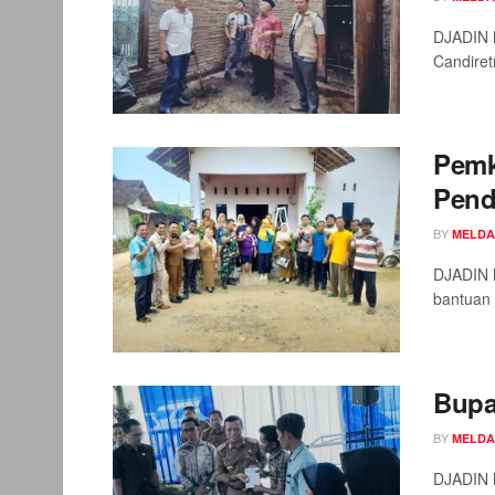
DJADIN M
Candiret
Pemk
Pend
BY
MELDA
DJADIN 
bantuan
Bupa
BY
MELDA
DJADIN 