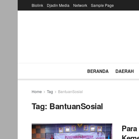
Biolink
Djadin Media
Network
Sample Page
BERANDA
DAERAH
Home
Tag
BantuanSosial
Tag:
BantuanSosial
Para
Kem