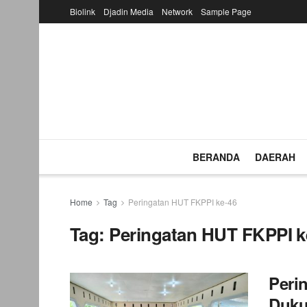
Biolink
Djadin Media
Network
Sample Page
BERANDA
DAERAH
Home
Tag
Peringatan HUT FKPPI ke-46
Tag:
Peringatan HUT FKPPI k
Peri
Duku