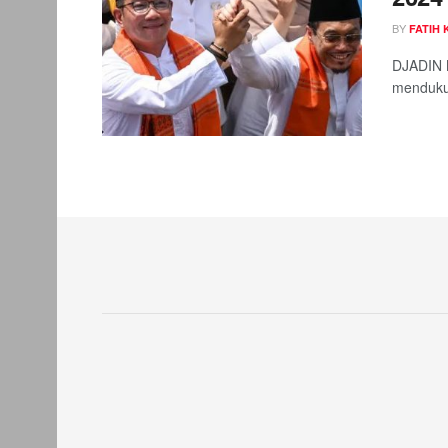
BY
FATIH
DJADIN M
mendukun