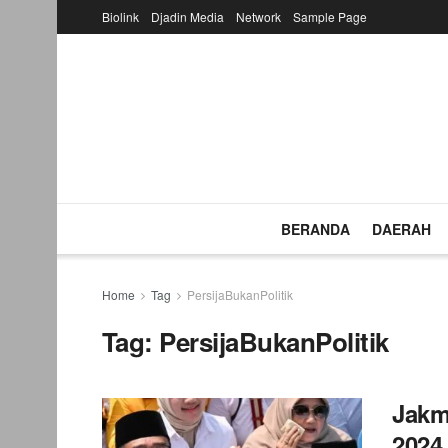
Biolink
Djadin Media
Network
Sample Page
BERANDA
DAERAH
Home
Tag
PersijaBukanPolitik
Tag:
PersijaBukanPolitik
Jakm
2024