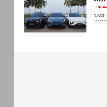
BY
MELDA
DJADIN M
Kendaraa