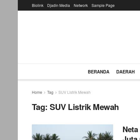
Biolink
Djadin Media
Network
Sample Page
BERANDA
DAERAH
Home
Tag
SUV Listrik Mewah
Tag:
SUV Listrik Mewah
Neta
Juta