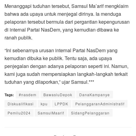
Menanggapi tuduhan tersebut, Samsul Ma’arif mengklaim
bahwa ada upaya untuk menjegal dirinya. Ia menduga
pelaporan tersebut bermula dari pergantian kepengurusan
di internal Partai NasDem, yang kemudian dibawa ke
ranah publik.
“Ini sebenarnya urusan internal Partai NasDem yang
kemudian dibuka ke publik. Tentu saja, ada upaya
penjegalan dengan adanya pelaporan seperti ini. Namun,
kami juga sudah mempersiapkan langkah-langkah terkait
tuduhan yang dilaporkan,” ujar Samsul.***
Tags:
#nasdem
BawasluDepok
DanaKampanye
Diskualifikasi
kpu
LPPDK
PelanggaranAdministratif
Pemilu2024
SamsulMaarif
SidangPelanggaran