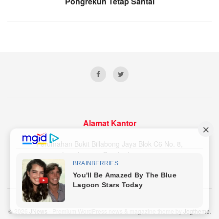
Pongrekun Tetap Santai
Alamat Kantor
Perumahan Bukit Billabong Jaya Blok C6 No. 8,
Langkapura, Bandar Lampung
Email Redaksi : lampunginsider@gmail.com
Nomor WA/HP : 081379896119
© 2026
JNews
- Premium WordPress news & magazine theme by
Jegtheme
.