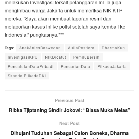
melakukan investigasi terkait pelanggaran ini. Ia juga
mengimbau warga Jakarta untuk memeriksa NIK KTP
mereka. “Saya akan membuat laporan resmi dan
melaporkan kasus ini ke polisi setelah saya kembali ke
Indonesia,” pungkasnya.***
Tags:
AnakAniesBaswedan
AuliaPostiera
DharmaKun
InvestigasiKPU
NIKDicatut
PemiluBersih
PencatutanDataPribadi
PencurianData
PilkadaJakarta
SkandalPilkadaDKI
Previous Post
Ribka Tjiptaning Sindir Jokowi: “Biasa Muka Melas”
Next Post
Dihujani Tuduhan Sebagai Calon Boneka, Dharma