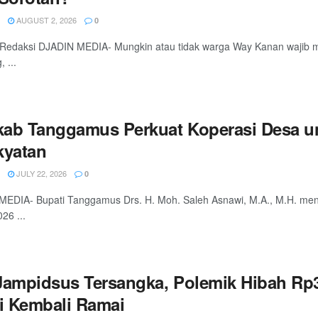
AUGUST 2, 2026
0
l Redaksi DJADIN MEDIA- Mungkin atau tidak warga Way Kanan wajib 
 ...
ab Tanggamus Perkuat Koperasi Desa 
kyatan
JULY 22, 2026
0
EDIA- Bupati Tanggamus Drs. H. Moh. Saleh Asnawi, M.A., M.H. meng
26 ...
Jampidsus Tersangka, Polemik Hibah Rp
ti Kembali Ramai