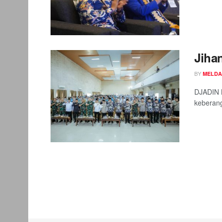
Jiha
BY
MELDA
DJADIN 
keberang