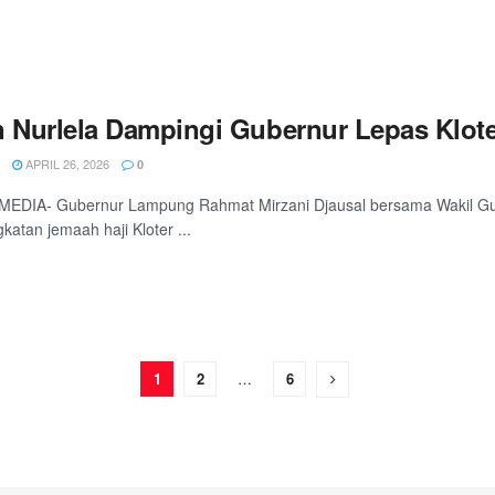
n Nurlela Dampingi Gubernur Lepas Klot
APRIL 26, 2026
0
MEDIA- Gubernur Lampung Rahmat Mirzani Djausal bersama Wakil Gub
katan jemaah haji Kloter ...
1
2
…
6