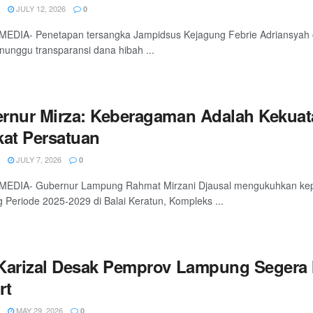
JULY 12, 2026
0
EDIA- Penetapan tersangka Jampidsus Kejagung Febrie Adriansyah ol
unggu transparansi dana hibah ...
rnur Mirza: Keberagaman Adalah Kekua
kat Persatuan
JULY 7, 2026
0
MEDIA- Gubernur Lampung Rahmat Mirzani Djausal mengukuhkan k
Periode 2025-2029 di Balai Keratun, Kompleks ...
Karizal Desak Pemprov Lampung Segera 
rt
MAY 29, 2026
0