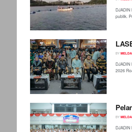
DJADIN M
publik. P
LASE
BY
MELDA
DJADIN 
2026 Roa
Pela
BY
MELDA
DJADIN M