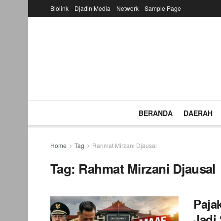
Biolink
Djadin Media
Network
Sample Page
BERANDA
DAERAH
Home
Tag
Rahmat Mirzani Djausal
Tag:
Rahmat Mirzani Djausal
Paja
Jadi