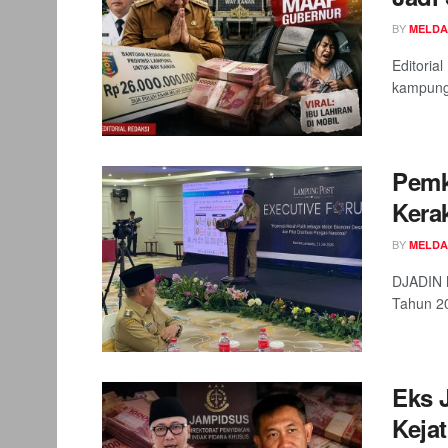
BY
MELDA
Editoria
kampung,
Pemk
Kera
BY
MELDA
DJADIN M
Tahun 20
Eks 
Keja