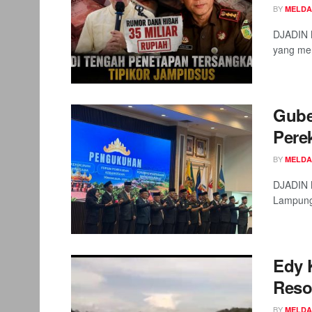
BY
MELDA
DJADIN M
yang men
Gube
Pere
BY
MELDA
DJADIN 
Lampung 
Edy 
Reso
BY
MELDA