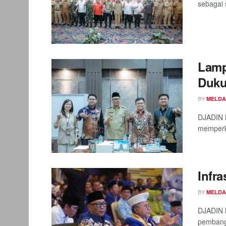
sebagai s
Lamp
Duk
BY
MELDA
DJADIN M
memperku
Infra
BY
MELDA
DJADIN M
pembang