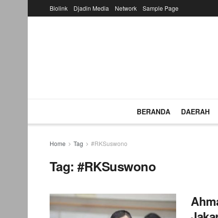
Biolink
Djadin Media
Network
Sample Page
BERANDA
DAERAH
Home
Tag
#RKSuswono
Tag:
#RKSuswono
Ahma
Jaka