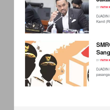
BY
FATIH
DJADIN 
Kamil (RK
SMRC
Sang
BY
FATIH
DJADIN M
pasanga