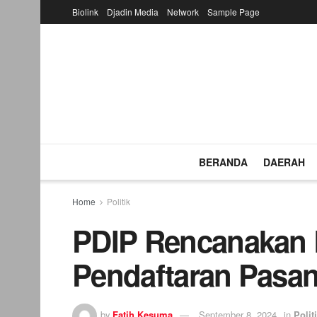
Biolink
Djadin Media
Network
Sample Page
BERANDA
DAERAH
Home
Politik
PDIP Rencanakan 
Pendaftaran Pasa
by
Fatih Kesuma
September 8, 2024
in
Polit