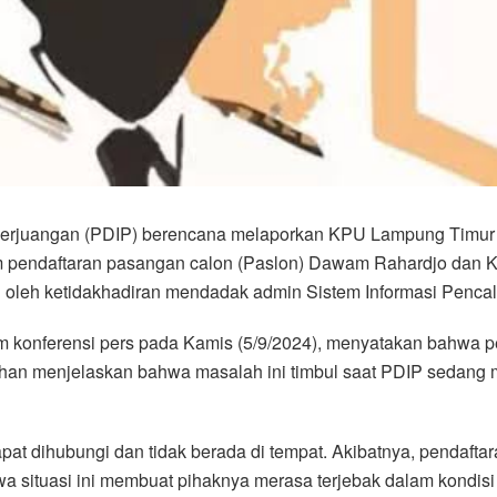
 Perjuangan (PDIP) berencana melaporkan KPU Lampung Timu
 pendaftaran pasangan calon (Paslon) Dawam Rahardjo dan Ket
n oleh ketidakhadiran mendadak admin Sistem Informasi Penca
am konferensi pers pada Kamis (5/9/2024), menyatakan bahwa 
Johan menjelaskan bahwa masalah ini timbul saat PDIP sedan
pat dihubungi dan tidak berada di tempat. Akibatnya, pendafta
 situasi ini membuat pihaknya merasa terjebak dalam kondisi y