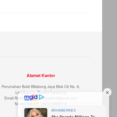
Alamat Kantor
Perumahan Bukit Billabong Jaya Blok C6 No. 8,
Langkapura, Bandar Lampung
Email Redaksi : lampunginsider@gmail.com
Nomor WA/HP : 081379896119